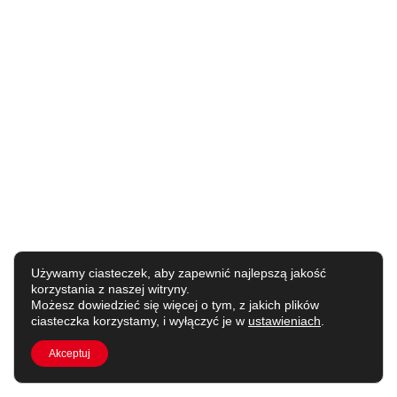
Używamy ciasteczek, aby zapewnić najlepszą jakość
korzystania z naszej witryny.
Możesz dowiedzieć się więcej o tym, z jakich plików
ciasteczka korzystamy, i wyłączyć je w
ustawieniach
.
Akceptuj