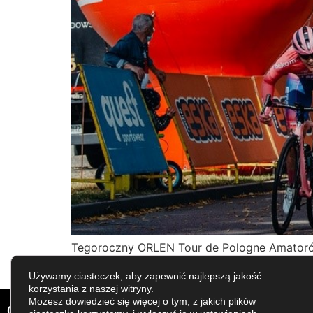
Tegoroczny ORLEN Tour de Pologne Amatorów 
zostanie rozegrany na 80-kilometrowej tras
Używamy ciasteczek, aby zapewnić najlepszą jakość
Amatorów Memoriał Ryszarda Szurkowskiego.
korzystania z naszej witryny.
Możesz dowiedzieć się więcej o tym, z jakich plików
COPYRIGHT © ALL RIGHTS RESERVED. CREATED BY
APPMO