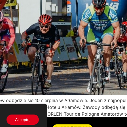
odbędzie się 10 sierpnia w Arłamowie. Jeden z najpopul
ie ze startem i metą w Hotelu Arłamów. Zawody odbędą się
 Zapisy ruszają dziś. ORLEN Tour de Pologne Amatorów to
Akceptuj
TION