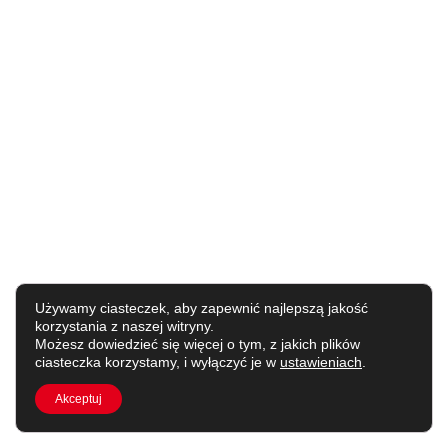
Używamy ciasteczek, aby zapewnić najlepszą jakość
korzystania z naszej witryny.
Możesz dowiedzieć się więcej o tym, z jakich plików
ciasteczka korzystamy, i wyłączyć je w
ustawieniach
.
Akceptuj