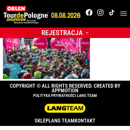
028_TdPA_2018__O0C
REJESTRACJA
COPYRIGHT © ALL RIGHTS RESERVED. CREATED BY
APPMOTION
POLITYKA PRYWATNOŚCI LANG TEAM
SKLEP
LANG TEAM
KONTAKT